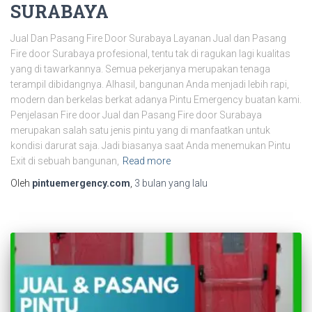
SURABAYA
Jual Dan Pasang Fire Door Surabaya Layanan Jual dan Pasang
Fire door Surabaya profesional, tentu tak di ragukan lagi kualitas
yang di tawarkannya. Semua pekerjanya merupakan tenaga
terampil dibidangnya. Alhasil, bangunan Anda menjadi lebih rapi,
modern dan berkelas berkat adanya Pintu Emergency buatan kami.
Penjelasan Fire door Jual dan Pasang Fire door Surabaya
merupakan salah satu jenis pintu yang di manfaatkan untuk
kondisi darurat saja. Jadi biasanya saat Anda menemukan Pintu
Exit di sebuah bangunan,
Read more
Oleh
pintuemergency.com
,
3 bulan
yang lalu