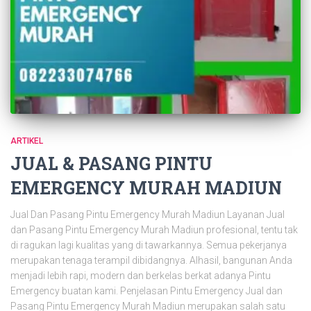
ARTIKEL
JUAL & PASANG PINTU
EMERGENCY MURAH MADIUN
Jual Dan Pasang Pintu Emergency Murah Madiun Layanan Jual
dan Pasang Pintu Emergency Murah Madiun profesional, tentu tak
di ragukan lagi kualitas yang di tawarkannya. Semua pekerjanya
merupakan tenaga terampil dibidangnya. Alhasil, bangunan Anda
menjadi lebih rapi, modern dan berkelas berkat adanya Pintu
Emergency buatan kami. Penjelasan Pintu Emergency Jual dan
Pasang Pintu Emergency Murah Madiun merupakan salah satu