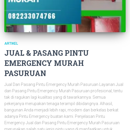
ARTIKEL
JUAL & PASANG PINTU
EMERGENCY MURAH
PASURUAN
Jual Dan Pasang Pintu Emergency Murah Pasuruan Layanan Jual
dan Pasang Pintu Emergency Murah Pasuruan profesional, tentu
tak di ragukan lagi kualitas yang di tawarkannya. Semua
pekerjanya merupakan tenaga terampil dibidangnya. Alhasil,
bangunan Anda menjadi lebih rapi, modern dan berkelas berkat
adanya Pintu Emergency buatan kami. Penjelasan Pintu
Emergency Jual dan Pasang Pintu Emergency Murah Pasuruan
merupakan salah satu jenis pintu yang di manfaatkan untuk