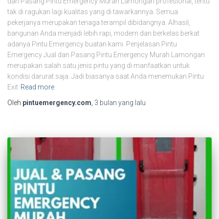
dan Pasang Pintu Emergency Murah Lamongan profesional, tentu
tak di ragukan lagi kualitas yang di tawarkannya. Semua
pekerjanya merupakan tenaga terampil dibidangnya. Alhasil,
bangunan Anda menjadi lebih rapi, modern dan berkelas berkat
adanya Pintu Emergency buatan kami. Penjelasan Pintu
Emergency Jual dan Pasang Pintu Emergency Murah Lamongan
merupakan salah satu jenis pintu yang di manfaatkan untuk
kondisi darurat saja. Jadi biasanya saat Anda menemukan Pintu
Exit
Read more
Oleh
pintuemergency.com
,
3 bulan
yang lalu