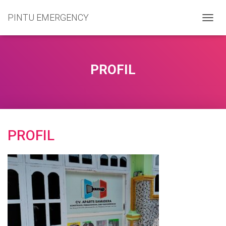
PINTU EMERGENCY
T
O
G
G
L
PROFIL
E
N
A
V
I
G
PROFIL
A
S
I