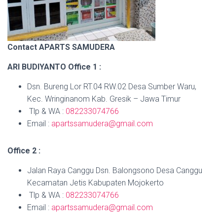
Contact APARTS SAMUDERA
ARI BUDIYANTO
Office 1 :
Dsn. Bureng Lor RT.04 RW.02 Desa Sumber Waru,
Kec. Wringinanom Kab. Gresik – Jawa Timur
Tlp & WA :
082233074766
Email :
apartssamudera@gmail.com
Office 2 :
Jalan Raya Canggu Dsn. Balongsono Desa Canggu
Kecamatan Jetis Kabupaten Mojokerto
Tlp & WA :
082233074766
Email :
apartssamudera@gmail.com