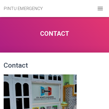
PINTU EMERGENCY
T
O
G
G
L
CONTACT
E
N
A
V
I
G
Contact
A
S
I