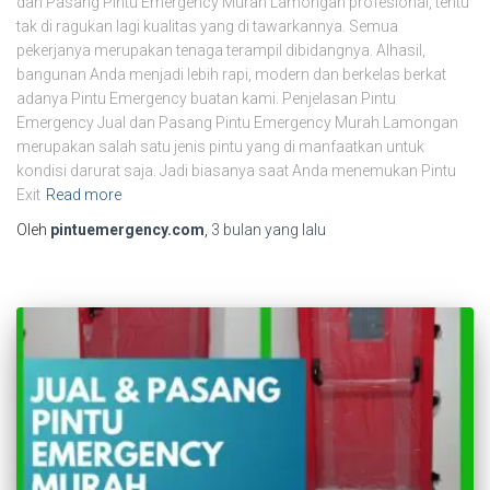
dan Pasang Pintu Emergency Murah Lamongan profesional, tentu
tak di ragukan lagi kualitas yang di tawarkannya. Semua
pekerjanya merupakan tenaga terampil dibidangnya. Alhasil,
bangunan Anda menjadi lebih rapi, modern dan berkelas berkat
adanya Pintu Emergency buatan kami. Penjelasan Pintu
Emergency Jual dan Pasang Pintu Emergency Murah Lamongan
merupakan salah satu jenis pintu yang di manfaatkan untuk
kondisi darurat saja. Jadi biasanya saat Anda menemukan Pintu
Exit
Read more
Oleh
pintuemergency.com
,
3 bulan
yang lalu