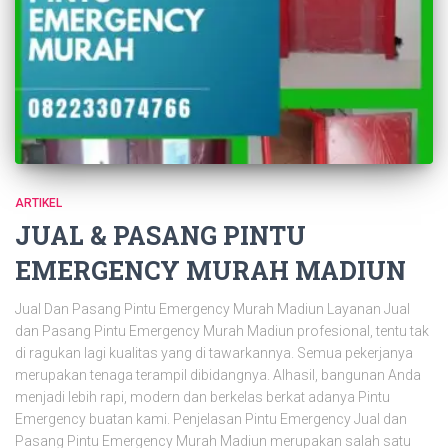
ARTIKEL
JUAL & PASANG PINTU
EMERGENCY MURAH MADIUN
Jual Dan Pasang Pintu Emergency Murah Madiun Layanan Jual
dan Pasang Pintu Emergency Murah Madiun profesional, tentu tak
di ragukan lagi kualitas yang di tawarkannya. Semua pekerjanya
merupakan tenaga terampil dibidangnya. Alhasil, bangunan Anda
menjadi lebih rapi, modern dan berkelas berkat adanya Pintu
Emergency buatan kami. Penjelasan Pintu Emergency Jual dan
Pasang Pintu Emergency Murah Madiun merupakan salah satu