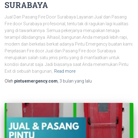
SURABAYA
Jual Dan Pasang Fire Door Surabaya Layanan Jual dan Pasang
Fire door Surabaya profesional, tentu tak di ragukan lagi kualitas
yang di tawarkannya. Semua pekerjanya merupakan tenaga
terampil dibidangnya. Alhasil, bangunan Anda menjadi lebih rapi,
modern dan berkelas berkat adanya Pintu Emergency buatan kami.
Penjelasan Fire door Jual dan Pasang Fire door Surabaya
merupakan salah satu jenis pintu yang di manfaatkan untuk
kondisi darurat saja. Jadi biasanya saat Anda menemukan Pintu
Exit di sebuah bangunan,
Read more
Oleh
pintuemergency.com
,
3 bulan
yang lalu