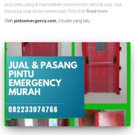
jenis pintu yang di manfaatkan untuk kondisi darurat saja. Jadi
biasanya saat Anda menemukan Pintu Exit
Read more
Oleh
pintuemergency.com
,
3 bulan
yang lalu