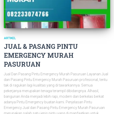
ARTIKEL
JUAL & PASANG PINTU
EMERGENCY MURAH
PASURUAN
Jual Dan Pasang Pintu Emergency Murah Pasuruan Layanan Jual
dan Pasang Pintu Emergency Murah Pasuruan profesional, tentu
tak di ragukan lagi kualitas yang di tawarkannya. Semua
pekerjanya merupakan tenaga terampil dibidangnya. Alhasil,
bangunan Anda menjadi lebih rapi, modern dan berkelas berkat
adanya Pintu Emergency buatan kami. Penjelasan Pintu
Emergency Jual dan Pasang Pintu Emergency Murah Pasuruan
merupakan salah satu jenis pintu yang di manfaatkan untuk