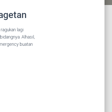
agetan
i ragukan lagi
idangnya. Alhasil,
 Emergency buatan