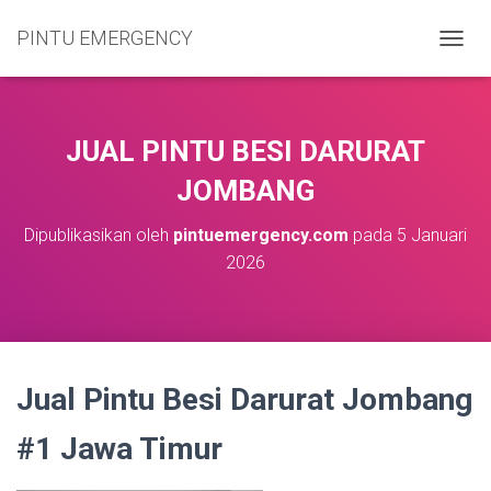
PINTU EMERGENCY
T
O
G
G
L
JUAL PINTU BESI DARURAT
E
N
JOMBANG
A
V
Dipublikasikan oleh
pintuemergency.com
pada
5 Januari
I
2026
G
A
S
I
Jual Pintu Besi Darurat Jombang
#1 Jawa Timur