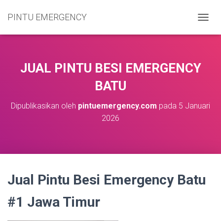
PINTU EMERGENCY
T
O
G
G
L
JUAL PINTU BESI EMERGENCY
E
N
BATU
A
V
Dipublikasikan oleh
pintuemergency.com
pada
5 Januari
I
2026
G
A
S
I
Jual Pintu Besi Emergency Batu
#1 Jawa Timur