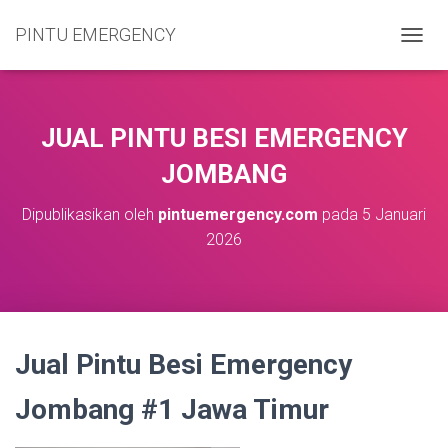
PINTU EMERGENCY
T
O
G
G
L
JUAL PINTU BESI EMERGENCY
E
N
JOMBANG
A
V
Dipublikasikan oleh
pintuemergency.com
pada
5 Januari
I
2026
G
A
S
I
Jual Pintu Besi Emergency
Jombang #1 Jawa Timur