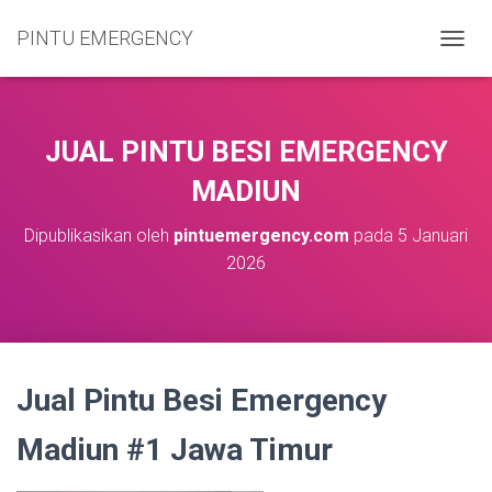
PINTU EMERGENCY
T
O
G
G
L
JUAL PINTU BESI EMERGENCY
E
N
MADIUN
A
V
Dipublikasikan oleh
pintuemergency.com
pada
5 Januari
I
2026
G
A
S
I
Jual Pintu Besi Emergency
Madiun #1 Jawa Timur