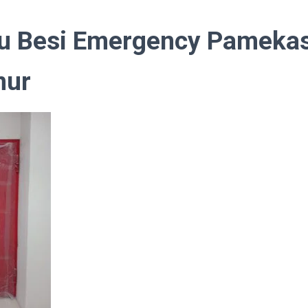
tu Besi Emergency Pameka
mur