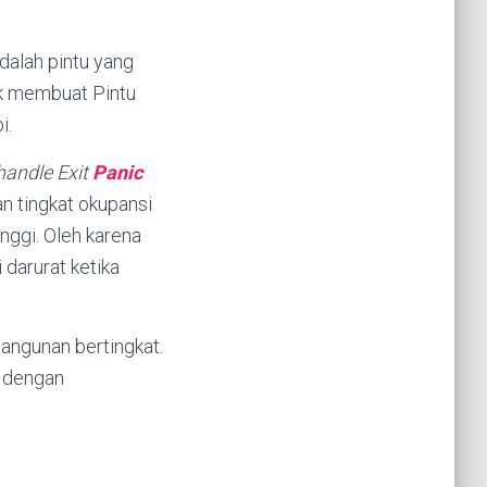
adalah pintu yang
uk membuat Pintu
i.
handle
Exit
Panic
n tingkat okupansi
inggi. Oleh karena
 darurat ketika
angunan bertingkat.
a dengan