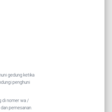
ghuni gedung ketika
indungi penghuni
g di nomer wa /
 dan pemesanan.