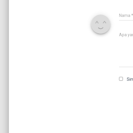
Nama
Apa ya
Sim