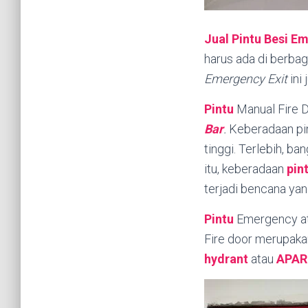
Jual Pintu Besi 
harus ada di berba
Emergency Exit
ini
Pintu
Manual Fire 
Bar
.
Keberadaan pin
tinggi. Terlebih, ba
itu, keberadaan
pin
terjadi bencana yang
Pintu
Emergency at
Fire door merupaka
hydrant
atau
APAR