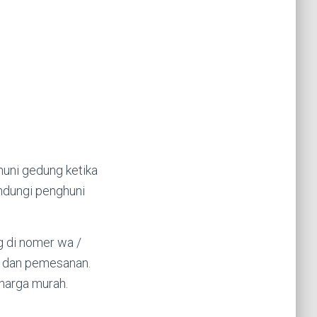
ghuni gedung ketika
indungi penghuni
g di nomer wa /
 dan pemesanan.
 harga murah.