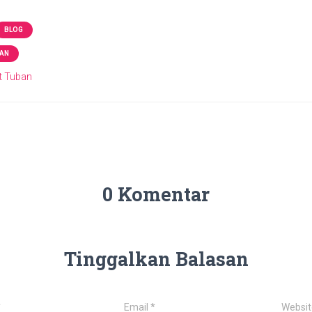
BLOG
BAN
at Tuban
0 Komentar
Tinggalkan Balasan
*
Email
*
Websit