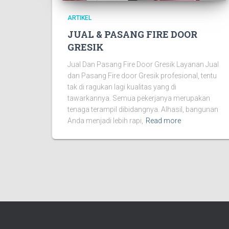
ARTIKEL
JUAL & PASANG FIRE DOOR
GRESIK
Jual Dan Pasang Fire Door Gresik Layanan Jual
dan Pasang Fire door Gresik profesional, tentu
tak di ragukan lagi kualitas yang di
tawarkannya. Semua pekerjanya merupakan
tenaga terampil dibidangnya. Alhasil, bangunan
Anda menjadi lebih rapi,
Read more