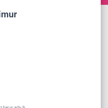
Timur
g harus ada di