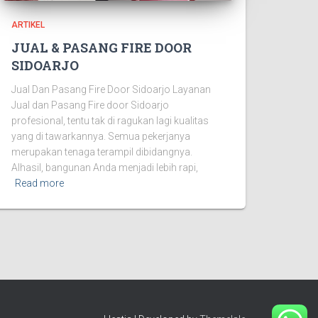
ARTIKEL
JUAL & PASANG FIRE DOOR
SIDOARJO
Jual Dan Pasang Fire Door Sidoarjo Layanan
Jual dan Pasang Fire door Sidoarjo
profesional, tentu tak di ragukan lagi kualitas
yang di tawarkannya. Semua pekerjanya
merupakan tenaga terampil dibidangnya.
Alhasil, bangunan Anda menjadi lebih rapi,
Read more