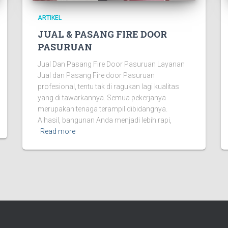
ARTIKEL
JUAL & PASANG FIRE DOOR
PASURUAN
Jual Dan Pasang Fire Door Pasuruan Layanan
Jual dan Pasang Fire door Pasuruan
profesional, tentu tak di ragukan lagi kualitas
yang di tawarkannya. Semua pekerjanya
merupakan tenaga terampil dibidangnya.
Alhasil, bangunan Anda menjadi lebih rapi,
Read more