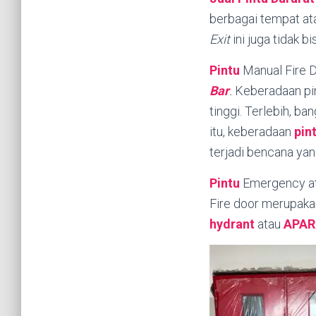
berbagai tempat at
Exit
ini juga tidak 
Pintu
Manual Fire 
Bar
.
Keberadaan pin
tinggi. Terlebih, ba
itu, keberadaan
pin
terjadi bencana yang
Pintu
Emergency at
Fire door merupaka
hydrant
atau
APAR