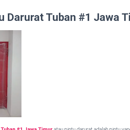
tu Darurat Tuban #1 Jawa 
t Tuban #1
Jawa Timur
atau pintu darurat adalah pintu yan