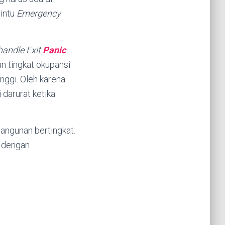
Pintu
Emergency
handle
Exit
Panic
n tingkat okupansi
inggi. Oleh karena
 darurat ketika
angunan bertingkat.
a dengan