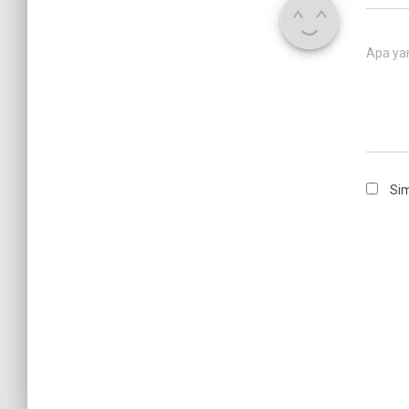
Apa ya
Sim