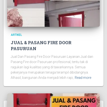
ARTIKEL
JUAL & PASANG FIRE DOOR
PASURUAN
Jual Dan Pasang Fire Door Pasuruan Layanan Jual dan
Pasang Fire door Pasuruan profesional, tentu tak di
ragukan lagi kualitas yang di tawarkannya. Semua
pekerjanya merupakan tenaga terampil dibidangnya.
Alhasil, bangunan Anda menjadi lebih rapi,
Read more