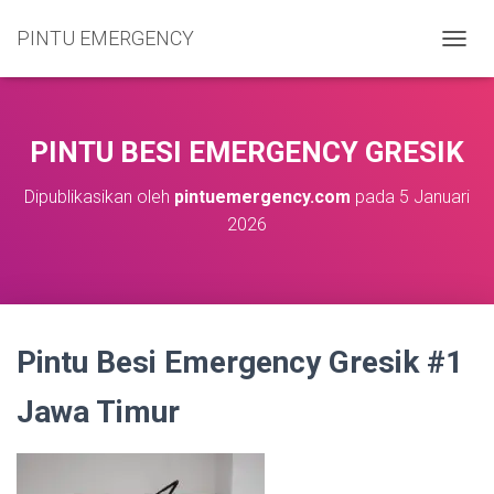
PINTU EMERGENCY
T
O
G
G
L
PINTU BESI EMERGENCY GRESIK
E
N
Dipublikasikan oleh
pintuemergency.com
pada
5 Januari
A
2026
V
I
G
A
S
I
Pintu Besi Emergency Gresik #1
Jawa Timur