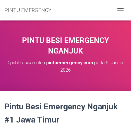
PINTU EMERGENCY
T
O
G
G
L
PINTU BESI EMERGENCY
E
N
NGANJUK
A
V
Dipublikasikan oleh
pintuemergency.com
pada
5 Januari
I
2026
G
A
S
I
Pintu Besi Emergency Nganjuk
#1 Jawa Timur