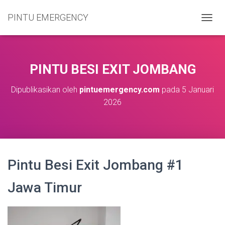
PINTU EMERGENCY
T
O
G
G
L
PINTU BESI EXIT JOMBANG
E
N
Dipublikasikan oleh
pintuemergency.com
pada
5 Januari
A
2026
V
I
G
A
S
I
Pintu Besi Exit Jombang #1
Jawa Timur