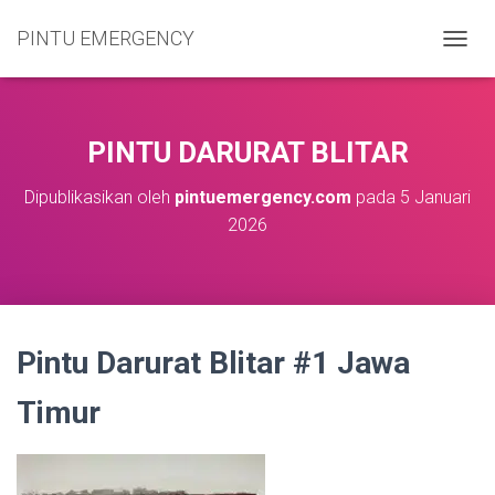
PINTU EMERGENCY
T
O
G
G
L
PINTU DARURAT BLITAR
E
N
Dipublikasikan oleh
pintuemergency.com
pada
5 Januari
A
2026
V
I
G
A
S
I
Pintu Darurat Blitar #1 Jawa
Timur