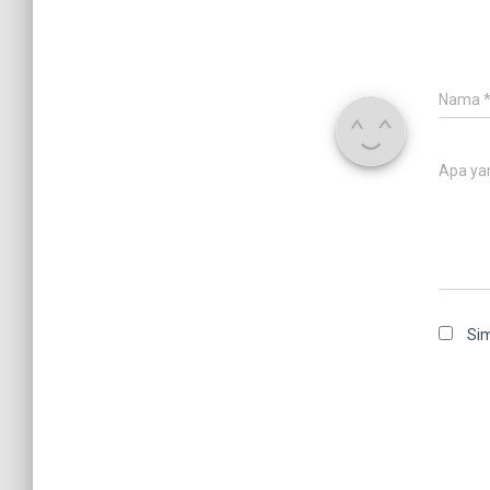
Nama
Apa ya
Sim