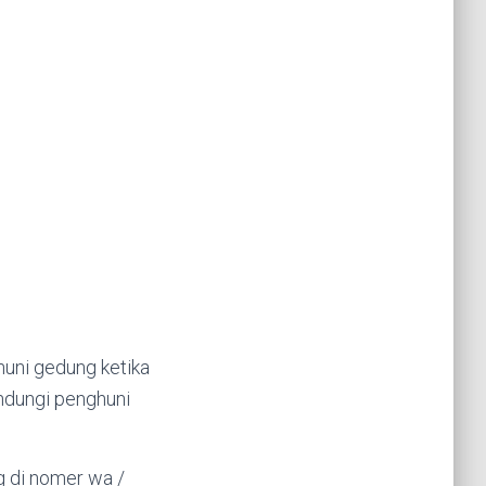
ghuni gedung ketika
indungi penghuni
g di nomer wa /