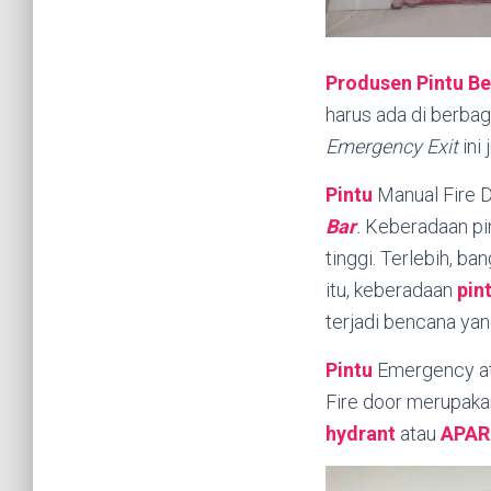
Produsen Pintu Be
harus ada di berba
Emergency Exit
ini
Pintu
Manual Fire 
Bar
.
Keberadaan pin
tinggi. Terlebih, ba
itu, keberadaan
pin
terjadi bencana yang
Pintu
Emergency at
Fire door merupaka
hydrant
atau
APAR