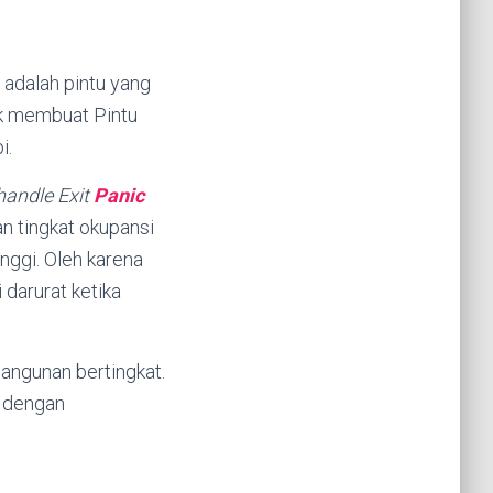
t adalah pintu yang
uk membuat Pintu
i.
handle
Exit
Panic
n tingkat okupansi
inggi. Oleh karena
 darurat ketika
angunan bertingkat.
a dengan