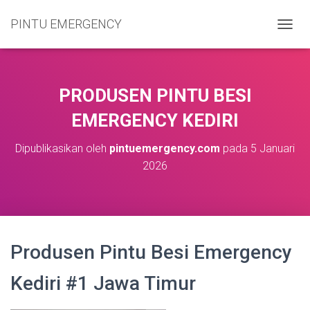
PINTU EMERGENCY
T
O
G
G
L
PRODUSEN PINTU BESI
E
N
EMERGENCY KEDIRI
A
V
Dipublikasikan oleh
pintuemergency.com
pada
5 Januari
I
2026
G
A
S
I
Produsen Pintu Besi Emergency
Kediri #1 Jawa Timur