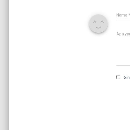
Nama
Apa ya
Sim