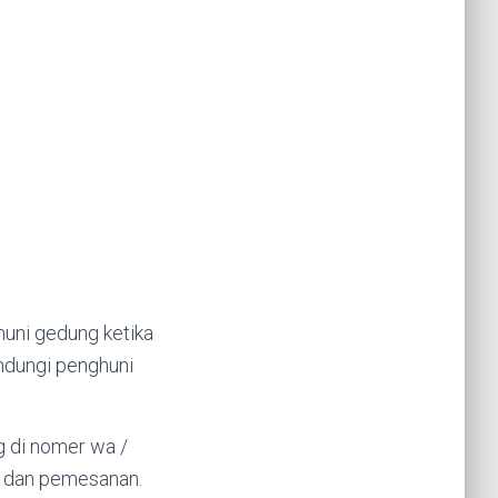
ghuni gedung ketika
indungi penghuni
g di nomer wa /
 dan pemesanan.