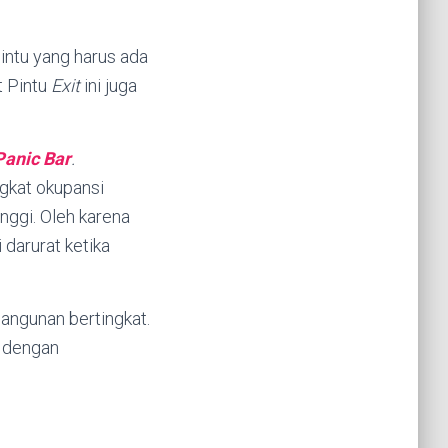
pintu yang harus ada
t Pintu
Exit
ini juga
Panic Bar
.
ngkat okupansi
inggi. Oleh karena
 darurat ketika
angunan bertingkat.
a dengan