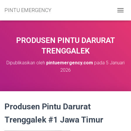
PINTU EMERGENCY
T
O
G
G
L
PRODUSEN PINTU DARURAT
E
N
TRENGGALEK
A
V
Dipublikasikan oleh
pintuemergency.com
pada
5 Januari
I
2026
G
A
S
I
Produsen Pintu Darurat
Trenggalek #1 Jawa Timur