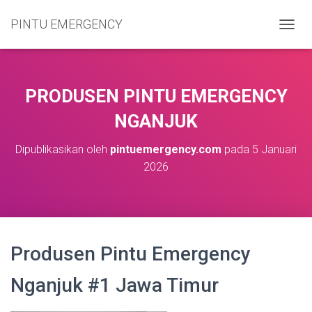
PINTU EMERGENCY
T
O
G
G
L
PRODUSEN PINTU EMERGENCY
E
N
NGANJUK
A
V
Dipublikasikan oleh
pintuemergency.com
pada
5 Januari
I
2026
G
A
S
I
Produsen Pintu Emergency
Nganjuk #1 Jawa Timur